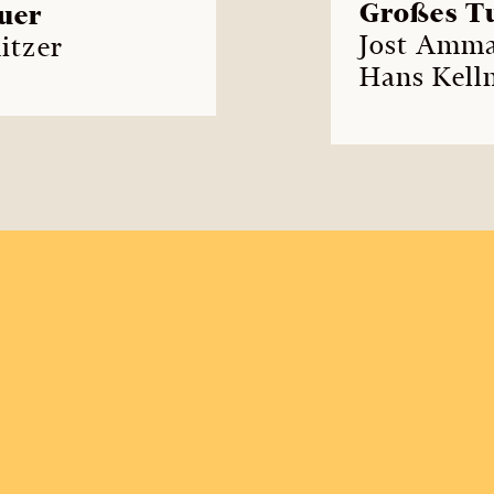
Großes T
uer
Jost Amma
itzer
Hans Kelln