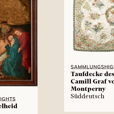
SAMMLUNGSHIG
Taufdecke des
Camill Graf v
Montperny
Süddeutsch
IGHTS
elheid