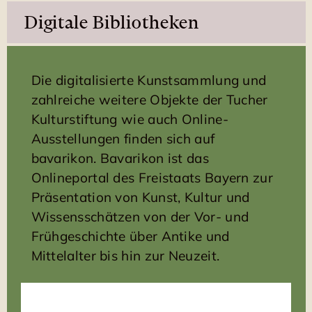
Digitale Bibliotheken
Die digitalisierte Kunstsammlung und
zahlreiche weitere Objekte der Tucher
Kulturstiftung wie auch Online-
Ausstellungen finden sich auf
bavarikon. Bavarikon ist das
Onlineportal des Freistaats Bayern zur
Präsentation von Kunst, Kultur und
Wissensschätzen von der Vor- und
Frühgeschichte über Antike und
Mittelalter bis hin zur Neuzeit.