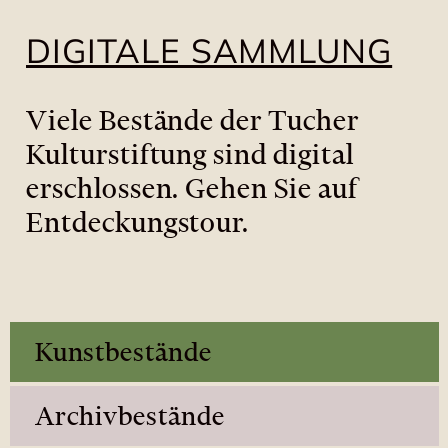
Johannes und Magdalena um den
toten Christus, während sein
DIGITALE SAMMLUNG
Körper in weiße Leinen in Vor...
Viele Bestände der Tucher
Kulturstiftung sind digital
erschlossen. Gehen Sie auf
Entdeckungstour.
Kunstbestände
Archivbestände