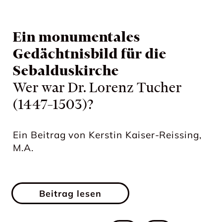
Ein monumentales
St. Helena in Simmelsdorf
Rückblick auf das Tucher-
Gedächtnisbild für die
Patronatskirche der Familie
Fellowship
Sebalduskirche
Tucher 1574–2000
Eine Kunsthistorikerin auf
Wer war Dr. Lorenz Tucher
Spurensuche in St. Sebald
Ein Beitrag von Kerstin Kaiser-Reissing,
(1447–1503)?
M.A.
Ein Beitrag von Kerstin Kaiser-Reissing,
M.A.
Ein Beitrag von Kerstin Kaiser-Reissing,
M.A.
Beitrag lesen
Beitrag lesen
Beitrag lesen