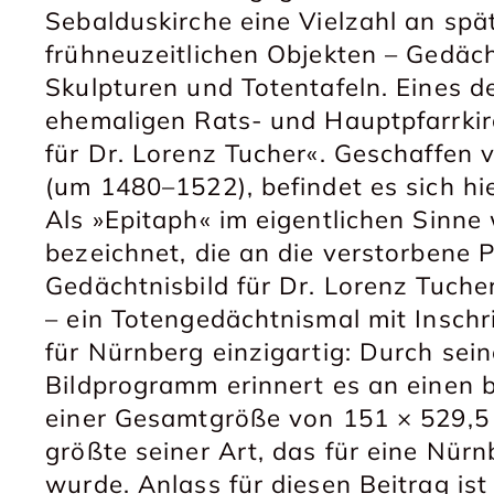
Sebalduskirche eine Vielzahl an spät
frühneuzeitlichen Objekten – Gedächt
Skulpturen und Totentafeln. Eines 
ehemaligen Rats- und Hauptpfarrkirc
für Dr. Lorenz Tucher«. Geschaffe
(um 1480–1522), befindet es sich h
Als »Epitaph« im eigentlichen Sinne 
bezeichnet, die an die verstorbene 
Gedächtnisbild für Dr. Lorenz Tuche
– ein Totengedächtnismal mit Inschri
für Nürnberg einzigartig: Durch sein
Bildprogramm erinnert es an einen b
einer Gesamtgröße von 151 × 529,5 
größte seiner Art, das für eine Nürn
wurde. Anlass für diesen Beitrag is